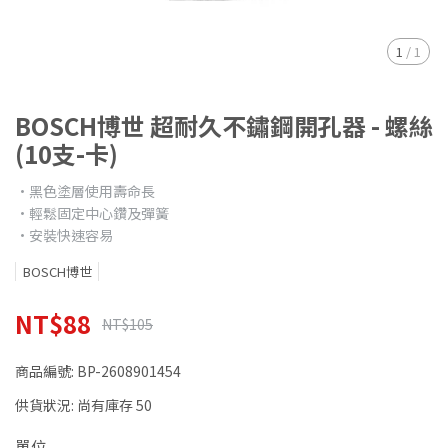
1
/
1
BOSCH博世 超耐久不鏽鋼開孔器 - 螺絲
(10支-卡)
•黑色塗層使用壽命長
•輕鬆固定中心鑽及彈簧
•安裝快速容易
BOSCH博世
NT$88
NT$105
商品編號:
BP-2608901454
供貨狀況:
尚有庫存 50
單位