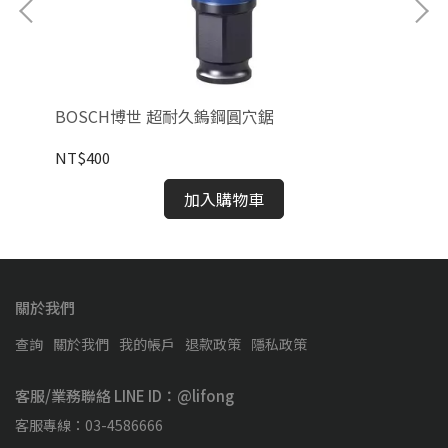
BOSCH博世 超耐久鎢鋼圓穴鋸
B
(2
NT$400
NT
加入購物車
關於我們
查詢
關於我們
我的帳戶
退款政策
隱私政策
客服/業務聯絡 LINE ID：@lifong
客服專線：03-4586666