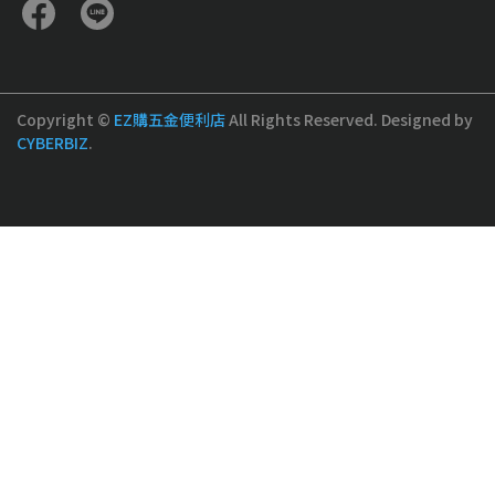
Copyright ©
EZ購五金便利店
All Rights Reserved.
Designed by
CYBERBIZ
.