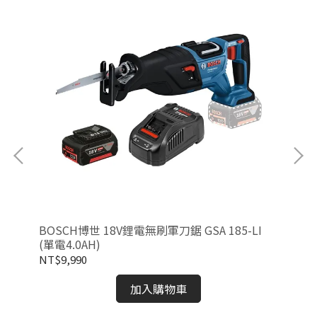
BOSCH博世 18V鋰電無刷軍刀鋸 GSA 185-LI
BO
(單電4.0AH)
(
NT$9,990
NT
加入購物車