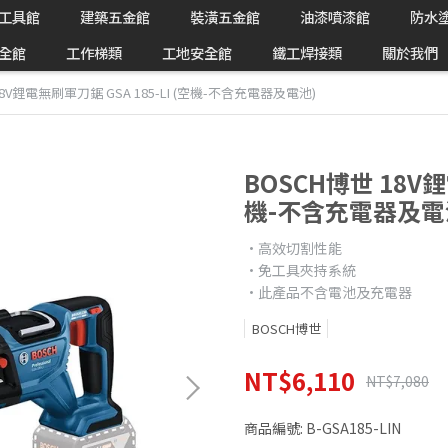
工具館
建築五金館
裝潢五金館
油漆噴漆館
防水
全館
工作梯類
工地安全館
鐵工焊接類
關於我們
18V鋰電無刷軍刀鋸 GSA 185-LI (空機-不含充電器及電池)
BOSCH博世 18V鋰
機-不含充電器及電
•高效切割性能
•免工具夾持系統
•此產品不含電池及充電器
BOSCH博世
NT$6,110
NT$7,080
商品編號:
B-GSA185-LIN