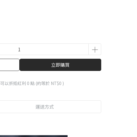
立即購買
 」可以折抵紅利
0
點 (約等於
NT$0
)
運送方式