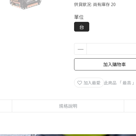
供貨狀況:
尚有庫存 20
單位
台
加入購物車
加入最愛
此商品 「 最高
規格說明