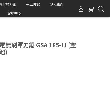
塗料/材料館
手工具館
矽利康館
客服中心
電無刷軍刀鋸 GSA 185-LI (空
池)