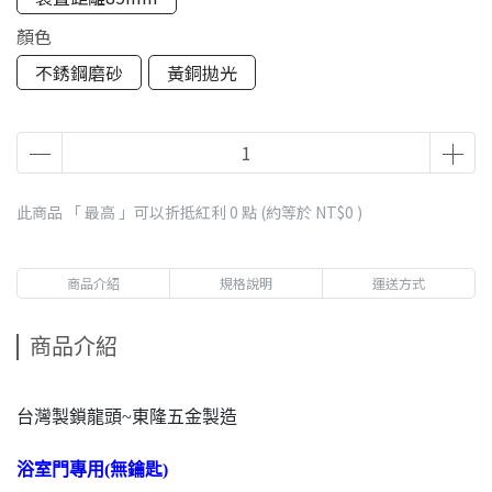
顏色
不銹鋼磨砂
黃銅拋光
此商品 「 最高 」可以折抵紅利
0
點 (約等於
NT$0
)
商品介紹
規格說明
運送方式
商品介紹
台灣製鎖龍頭~東隆五金製造
浴室門專用(無鑰匙)