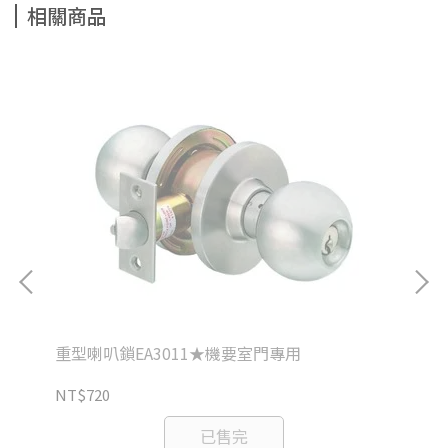
相關商品
重型喇叭鎖EA3011★機要室門專用
重
NT$720
NT
已售完