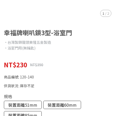
1
/
2
幸福牌喇叭鎖3型-浴室門
•台灣製鎖龍頭東隆五金製造
•浴室門用(無鑰匙)
NT$230
NT$390
商品編號:
120-140
供貨狀況:
庫存不足
規格
裝置距離51mm
裝置距離60mm
裝置距離85mm