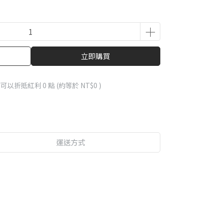
立即購買
 」可以折抵紅利
0
點 (約等於
NT$0
)
運送方式