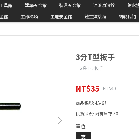
工具館
建築五金館
裝潢五金館
油漆噴漆館
防水
全館
工作梯類
工地安全館
鐵工焊接類
關於我們
3分T型板手
•3分T型板手
NT$35
NT$40
商品編號:
45-67
供貨狀況:
尚有庫存 50
單位
支