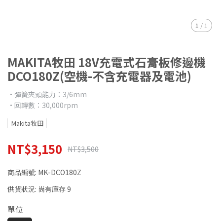
1
/
1
MAKITA牧田 18V充電式石膏板修邊機
DCO180Z(空機-不含充電器及電池)
•彈簧夾頭能力：3/6mm
•回轉數：30,000rpm
Makita牧田
NT$3,150
NT$3,500
商品編號:
MK-DCO180Z
供貨狀況:
尚有庫存 9
單位