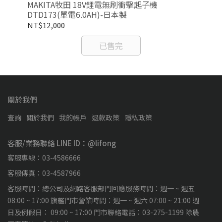
1
MAKITA牧田 18V鋰電無刷衝擊起子機
MA
DTD173(單電6.0AH)-日本製
附集
NT$12,000
NT
已售完
關於我們
查詢
關於我們
我的帳戶
退款政策
隱私政策
客服/業務聯絡 LINE ID：@lifong
客服專線：03-4586666
客服傳真：03-4587966
客服時間：總公司及網路客服部門回應服務時間：週一 ~ 週五
08:00 ~ 17:00 旗艦門市營業時間：週一 ~ 週六 07:00 ~ 21:00 週
日及例假日： 09:00 ~ 17:00 門市聯絡電話：03-275-1199 除農