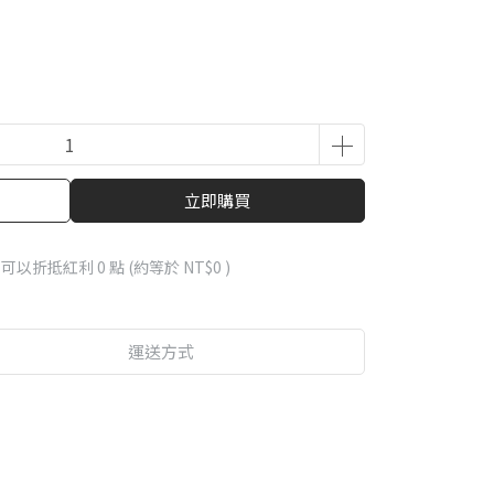
立即購買
 」可以折抵紅利
0
點 (約等於
NT$0
)
運送方式