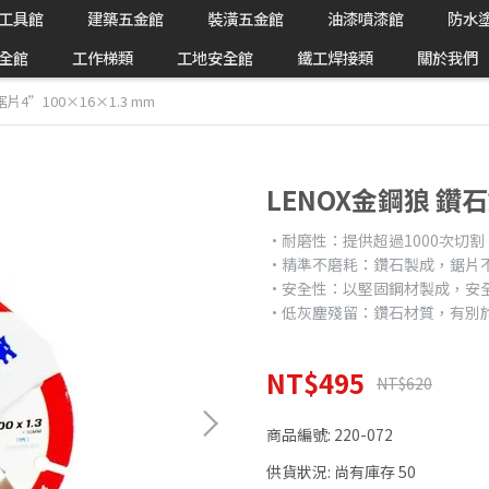
工具館
建築五金館
裝潢五金館
油漆噴漆館
防水
全館
工作梯類
工地安全館
鐵工焊接類
關於我們
片4”100×16×1.3 mm
LENOX金鋼狼 鑽石
•耐磨性：提供超過1000次切割
•精準不磨耗：鑽石製成，鋸片
•安全性：以堅固鋼材製成，安
•低灰塵殘留：鑽石材質，有別
NT$495
NT$620
商品編號:
220-072
供貨狀況:
尚有庫存 50