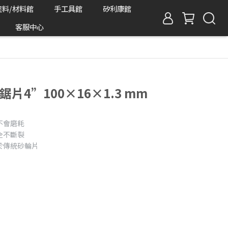
塗料/材料館
手工具館
矽利康館
客服中心
鋸片4”100×16×1.3 mm
不會磨耗
全不斷裂
於傳統砂輪片