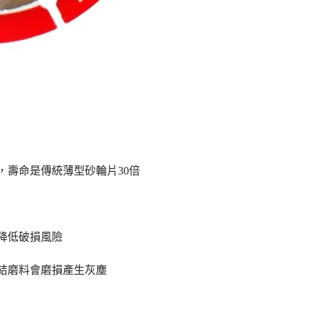
換，壽命是傳統薄型砂輪片30倍
降低破損風險
結磨料會磨損產生灰塵