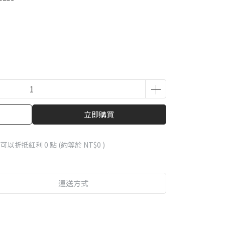
立即購買
 」可以折抵紅利
0
點 (約等於
NT$0
)
運送方式