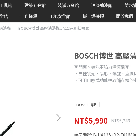
工具館
建築五金館
裝潢五金館
油漆噴漆館
防水
全館
工作梯類
工地安全館
鐵工焊接類
關於我們
世清洗機
BOSCH博世 高壓清洗機UA125+刷狀噴頭
BOSCH博世 高壓
▼門窗、機汽車強力清潔駔▼
•三種噴頭，扇形、螺旋、直線
•可用自吸式功能抽取儲存槽的
BOSCH博世
NT$5,990
NT$6,249
商品編號:
B-UA125+BP-F01680