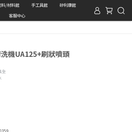
塗料/材料館
手工具館
矽利康館
客服中心
清洗機UA125+刷狀噴頭
具全
水
0359