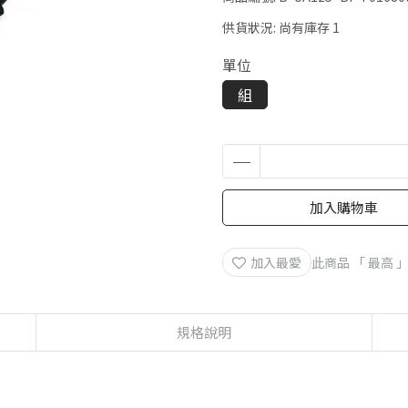
供貨狀況:
尚有庫存 1
單位
組
加入購物車
加入最愛
此商品 「 最高
規格說明