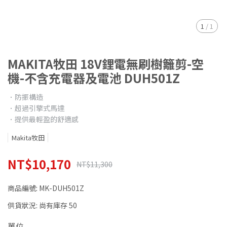
1
/
1
MAKITA牧田 18V鋰電無刷樹籬剪-空
機-不含充電器及電池 DUH501Z
．防振構造
．超過引擎式馬達
．提供最輕盈的舒適感
Makita牧田
NT$10,170
NT$11,300
商品編號:
MK-DUH501Z
供貨狀況:
尚有庫存 50
單位