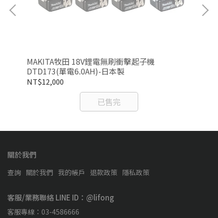
01Z
MAKITA牧田 18V鋰電無刷衝擊起子機
MA
DTD173(單電6.0AH)-日本製
(單
NT$12,000
NT
已售完
關於我們
查詢
關於我們
我的帳戶
退款政策
隱私政策
客服/業務聯絡 LINE ID：@lifong
客服專線：03-4586666