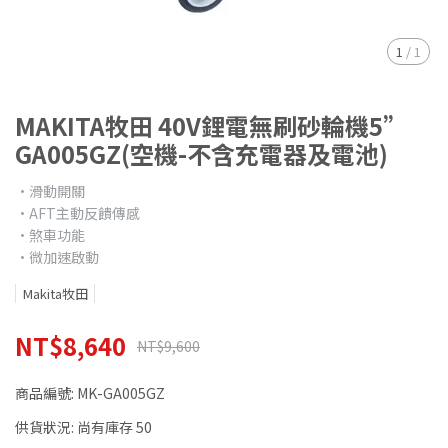
1
/
1
MAKITA牧田 40V鋰電無刷砂輪機5”
GA005GZ(空機-不含充電器及電池)
•滑動開關
•AFT主動反饋傳感
•煞車功能
•微加速啟動
Makita牧田
NT$8,640
NT$9,600
商品編號:
MK-GA005GZ
供貨狀況:
尚有庫存 50