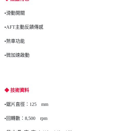
•滑動開關
•AFT主動反饋傳感
•煞車功能
•微加速啟動
◆ 技術資料
•鋸片直徑：125 mm
•回轉數：8,500 rpm