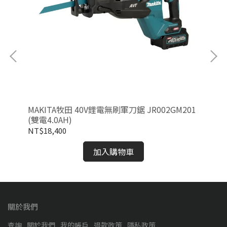
MAKITA牧田 40V鋰電無刷軍刀鋸 JR002GM201
MA
(雙電4.0AH)
(
NT$18,400
NT
加入購物車
關於我們
查詢
關於我們
我的帳戶
退款政策
隱私政策