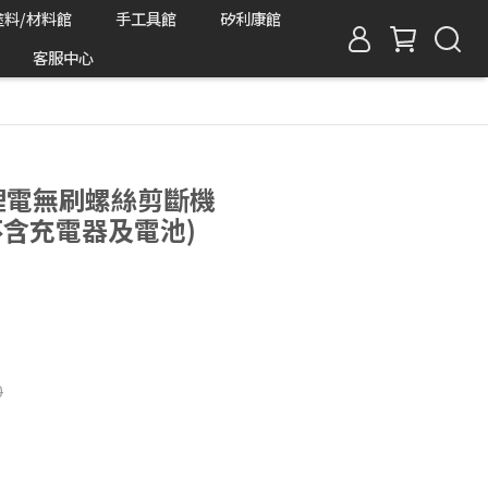
塗料/材料館
手工具館
矽利康館
客服中心
8V鋰電無刷螺絲剪斷機
-不含充電器及電池)
0