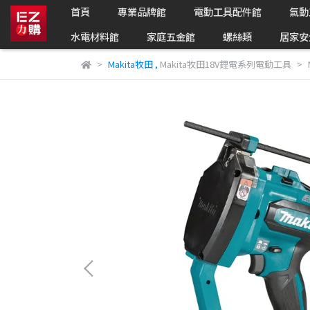
首頁
專業品牌館
電動工具配件館
氣動
水電材料館
家庭五金館
螺絲類
居家安
Makita牧田
,
Makita牧田18V鋰電系列電動工具