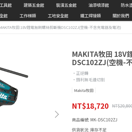
工具館
建築五金館
裝潢五金館
油漆噴漆館
防水
全館
工作梯類
工地安全館
鐵工焊接類
關於我們
MAKITA牧田 18V鋰電無刷螺絲剪斷機DSC102ZJ(空機-不含充電器及電池)
MAKITA牧田 1
DSC102ZJ(空機
•正逆轉
•鋒利無毛邊切割
Makita牧田
NT$18,720
NT$20,80
商品編號:
MK-DSC102ZJ
供貨狀況:
庫存不足