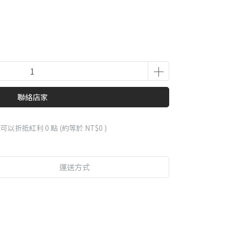
聯絡店家
 」可以折抵紅利
0
點 (約等於
NT$0
)
運送方式