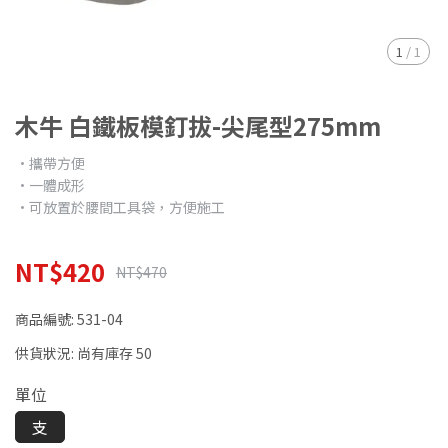
1
/
1
木牛 白鐵板模釘拔-尖尾型275mm
•攜帶方便
•一體成形
•可放置於腰間工具袋，方便施工
NT$420
NT$470
商品編號:
531-04
供貨狀況:
尚有庫存 50
單位
支