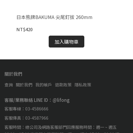
日本熊牌BAKUMA 尖尾釘拔 260mm
板
NT$420
NT
加入購物車
關於我們
查詢
關於我們
我的帳戶
退款政策
隱私政策
客服/業務聯絡 LINE ID：@lifong
客服專線：03-4586666
客服傳真：03-4587966
客服時間：總公司及網路客服部門回應服務時間：週一 ~ 週五