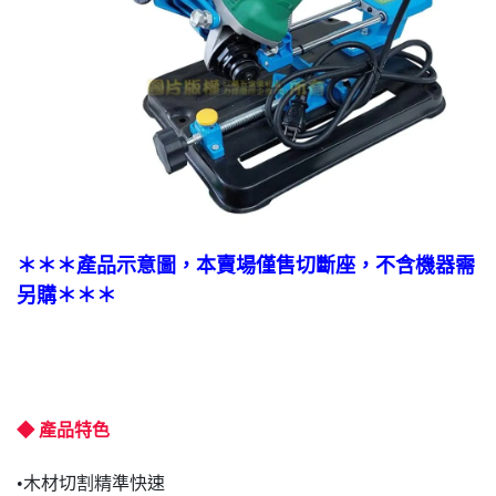
＊＊＊產品示意圖
，
本賣場僅售切斷座，不含機器
需
另購
＊＊＊
◆ 產品特色
•木材切割精準快速