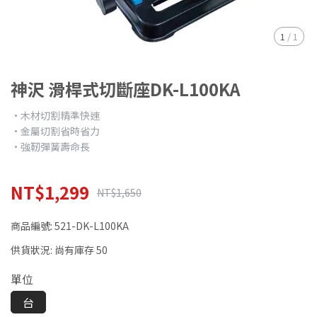
1
/
1
神沢 滑桿式切斷座DK-L100KA
•木材切割精準快速
•金屬切割省時省力
•強靭彈簧壽命長
NT$1,299
NT$1,650
商品編號:
521-DK-L100KA
供貨狀況:
尚有庫存 50
單位
台