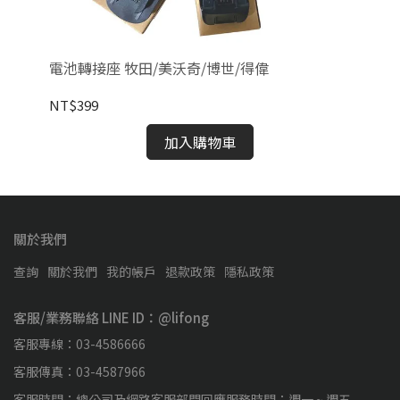
電池轉接座 牧田/美沃奇/博世/得偉
HO
NT$399
NT
加入購物車
關於我們
查詢
關於我們
我的帳戶
退款政策
隱私政策
客服/業務聯絡 LINE ID：@lifong
客服專線：03-4586666
客服傳真：03-4587966
客服時間：總公司及網路客服部門回應服務時間：週一 ~ 週五