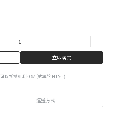
立即購買
 」可以折抵紅利
0
點 (約等於
NT$0
)
運送方式