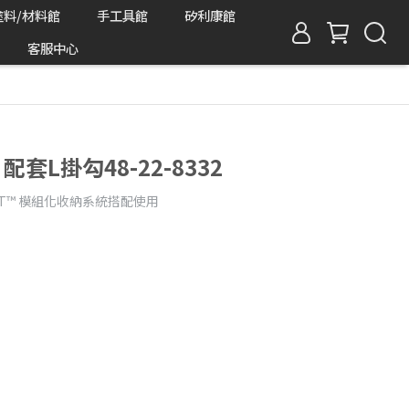
塗料/材料館
手工具館
矽利康館
客服中心
 配套L掛勾48-22-8332
KOUT™ 模組化收納系統搭配使用