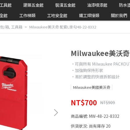
工具館
建築五金館
裝潢五金館
油漆噴漆館
防水
全館
工作梯類
工地安全館
鐵工焊接類
關於我們
具包/箱
,
工具箱
Milwaukee美沃奇 配套L掛勾48-22-8332
Milwaukee美沃奇
•可與所有 Milwaukee PAC
•加強鉤保持形狀
•易於調整的快速拆卸設計
Milwaukee美國美沃奇
NT$700
NT$909
商品編號:
MW-48-22-8332
供貨狀況:
尚有庫存 20