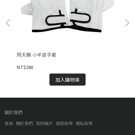
飛天鵝 小羊皮手套
飛
NT$180
NT
加入購物車
關於我們
查詢
關於我們
我的帳戶
退款政策
隱私政策