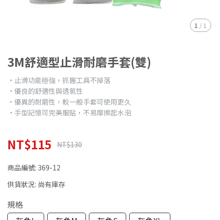
1
/
1
3M舒適型止滑耐磨手套(雙)
•止滑功能極強，抓握工具不掉落
•優良的舒適性與透氣性
•優異的耐磨性，較一般手套可使用更久
•手型記憶可完美服貼，不易摩擦起水泡
NT$115
NT$130
商品編號:
369-12
供貨狀況:
尚有庫存
規格