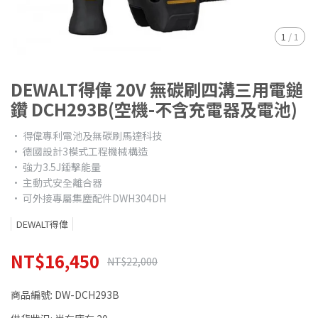
1
/
1
DEWALT得偉 20V 無碳刷四溝三用電鎚
鑽 DCH293B(空機-不含充電器及電池)
• 得偉專利電池及無碳刷馬達科技
• 德國設計3模式工程機械構造
• 強力3.5J錘擊能量
• 主動式安全離合器
• 可外接專屬集塵配件DWH304DH
DEWALT得偉
NT$16,450
NT$22,000
商品編號:
DW-DCH293B