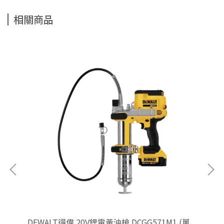
相關商品
DEWALT得偉 20V鋰電黃油槍 DCGG571M1 (單
DE