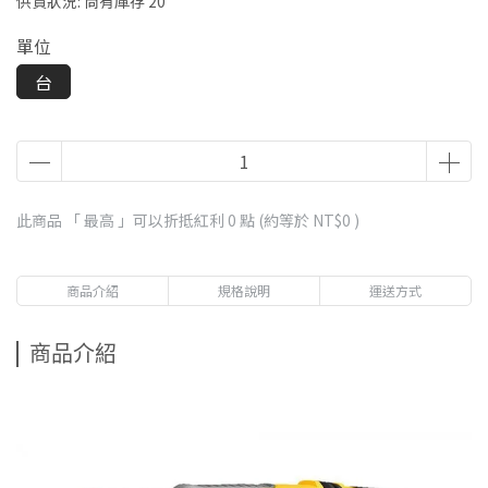
供貨狀況:
尚有庫存 20
單位
台
此商品 「 最高 」可以折抵紅利
0
點 (約等於
NT$0
)
商品介紹
規格說明
運送方式
商品介紹