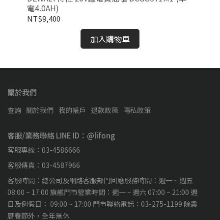
電4.0AH)
(雙
NT$9,400
NT
加入購物車
關於我們
查詢
關於我們
我的帳戶
退款政策
隱私政策
客服/業務聯絡 LINE ID：@lifong
客服專線：03-4586666
客服傳真：03-4587966
客服時間：總公司及網路客服部門回應服務時間：週一 ~ 週五
08:00 ~ 17:00 旗艦門市營業時間：週一 ~ 週六 07:00 ~ 21:00 週
日及例假日： 09:00 ~ 17:00 門市聯絡電話：03-275-1199 除農
曆春節外，全年無休