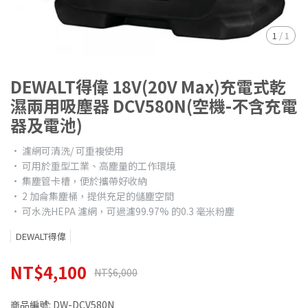
1
/
1
DEWALT得偉 18V(20V Max)充電式乾
濕兩用吸塵器 DCV580N(空機-不含充電
器及電池)
• 濾網可清洗/ 可重複使用
• 可用於重型工業、高塵量的工作環境
• 集塵管卡槽，便於攜帶好收納
• 2 加侖集塵桶，提供充足的儲塵空間
• 可水洗HEPA 濾網，可過濾99.97% 的0.3 毫米粉塵
DEWALT得偉
NT$4,100
NT$6,000
商品編號:
DW-DCV580N