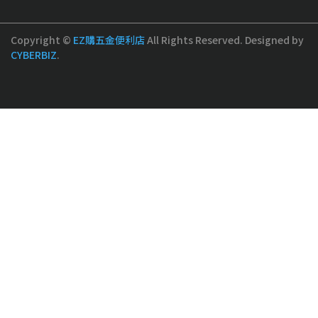
Copyright ©
EZ購五金便利店
All Rights Reserved.
Designed by
CYBERBIZ
.