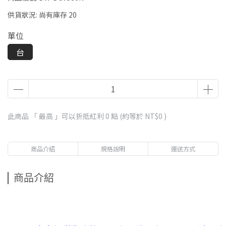
供貨狀況:
尚有庫存 20
單位
台
此商品 「 最高 」可以折抵紅利
0
點 (約等於
NT$0
)
商品介紹
規格說明
運送方式
商品介紹