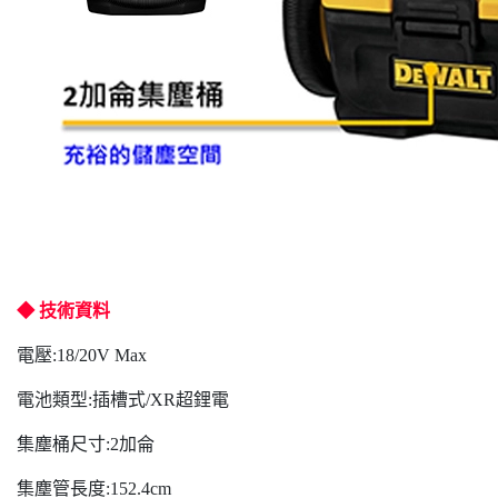
◆ 技術資料
電壓:18/20V Max
電池類型:插槽式/XR超鋰電
集塵桶尺寸:2加侖
集塵管長度:152.4cm