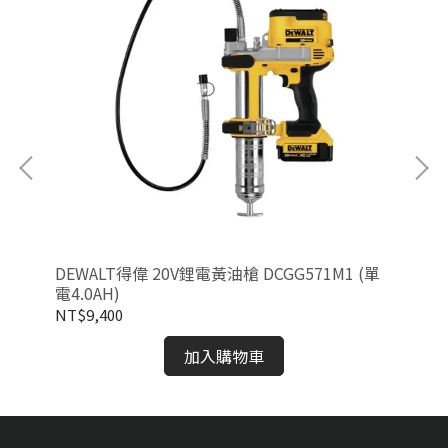
DEWALT得偉 20V鋰電黃油槍 DCGG571M1 (單
DE
電4.0AH)
(雙
NT$9,400
NT
加入購物車