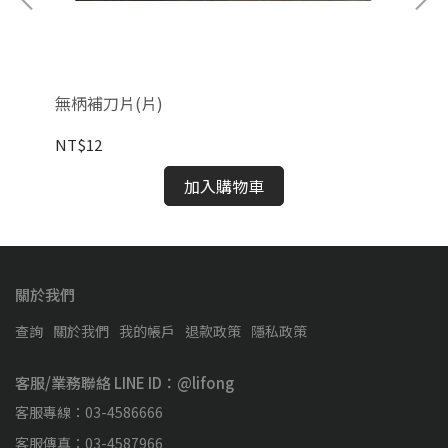
無柄補刀片(片)
CH
NT$12
NT
加入購物車
關於我們
查詢
關於我們
我的帳戶
退款政策
隱私政策
客服/業務聯絡 LINE ID：@lifong
客服專線：03-4586666
客服傳真：03-4587966