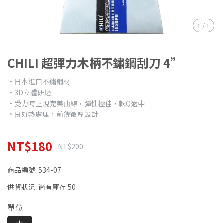
1
/
1
CHILI 超彈力木柄不鏽鋼刮刀 4”
•日本進口不鏽鋼材
•3D立體研磨
•受力時呈現完美曲線，彈性極佳，軟Q適中
•良好熱處理，前薄後厚設計
NT$180
NT$200
商品編號:
534-07
供貨狀況:
尚有庫存 50
單位