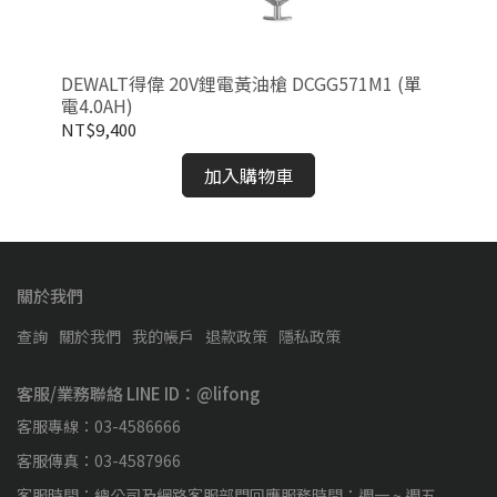
DEWALT得偉 20V鋰電黃油槍 DCGG571M1 (單
DE
電4.0AH)
(雙
NT$9,400
NT
加入購物車
關於我們
查詢
關於我們
我的帳戶
退款政策
隱私政策
客服/業務聯絡 LINE ID：@lifong
客服專線：03-4586666
客服傳真：03-4587966
客服時間：總公司及網路客服部門回應服務時間：週一 ~ 週五