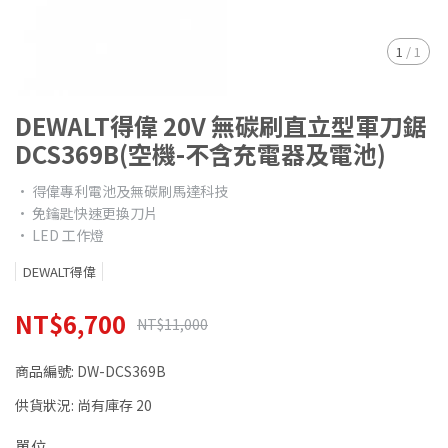
1
/
1
DEWALT得偉 20V 無碳刷直立型軍刀鋸
DCS369B(空機-不含充電器及電池)
• 得偉專利電池及無碳刷馬達科技
• 免鑰匙快速更換刀片
• LED 工作燈
DEWALT得偉
NT$6,700
NT$11,000
商品編號:
DW-DCS369B
供貨狀況:
尚有庫存 20
單位