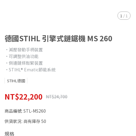
1
/
1
德國STIHL 引擎式鏈鋸機 MS 260
•減壓發動手柄裝置
•可調整供油功能
•側邊鏈條鬆緊裝置
•STIHL® Ematic節能系統
STIHL德國
NT$22,200
NT$24,700
商品編號:
STL-MS260
供貨狀況:
尚有庫存 50
規格