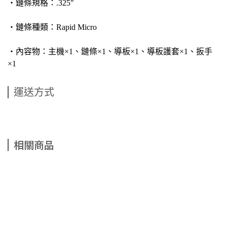
‧鏈條規格：.325"
‧鏈條種類：Rapid Micro
‧內容物：主機×1、鏈條×1、導板×1、導板護套×1、扳手
×1
運送方式
相關商品