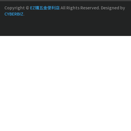
Copyright ©
EZ購五金便利店
All Rights Reserved.
Designed by
CYBERBIZ
.