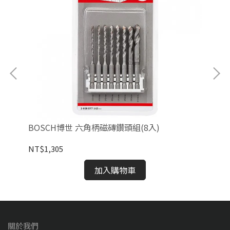
六角
BOSCH博世 六角柄磁磚鑽頭組(8入)
BO
柄(
NT$1,305
NT
加入購物車
關於我們