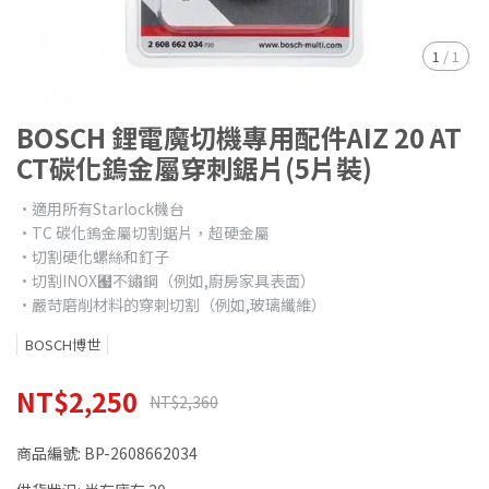
1
/
1
BOSCH 鋰電魔切機專用配件AIZ 20 AT
CT碳化鎢金屬穿刺鋸片(5片裝)
•適用所有Starlock機台
•TC 碳化鎢金屬切割鋸片，超硬金屬
•切割硬化螺絲和釘子
•切割INOX﹧不鏽鋼（例如,廚房家具表面）
•嚴苛磨削材料的穿剌切割（例如,玻璃纖維）
BOSCH博世
NT$2,250
NT$2,360
商品編號:
BP-2608662034