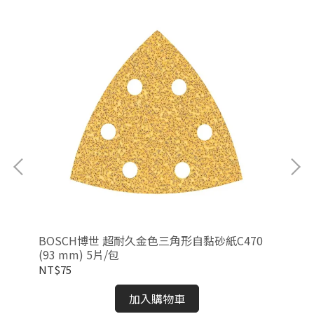
片
BOSCH博世 超耐久金色三角形自黏砂紙C470
B
(93 mm) 5片/包
AIZ
NT$75
NT
加入購物車