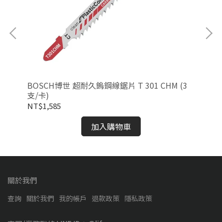
卡)
BOSCH博世 超耐久鎢鋼線鋸片 T 301 CHM (3
BO
支/卡)
支/
NT$1,585
NT
加入購物車
關於我們
查詢
關於我們
我的帳戶
退款政策
隱私政策