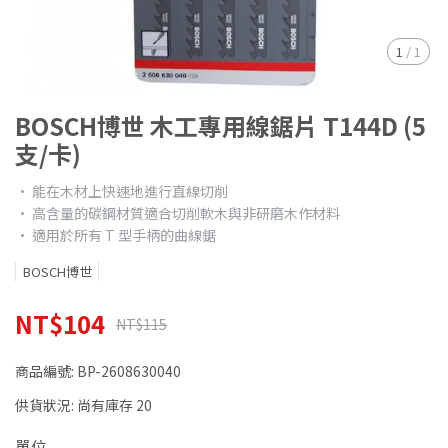
1
/
1
BOSCH博世 木工專用線鋸片 T144D (5
支/卡)
• 能在木材上快速地進行直線切削
• 高含量的碳鋼材質適合切削軟木與非研磨木作材料
• 適用於所有 T 型手柄的曲線鋸
BOSCH博世
NT$104
NT$115
商品編號:
BP-2608630040
供貨狀況:
尚有庫存 20
單位