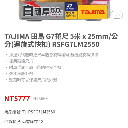
1
/
1
TAJIMA 田島 G7捲尺 5米 x 25mm/公
分(迴旋式快扣) RSFG7LM2550
• 擦撞到物體時捲尺本體會旋轉緩衝,新機能旋轉快扣
• 採用磁鐵尺爪
• 附單手即可取下的防墜安全扣
• 彈性橡膠外殼
• 墜落時可以保護尺爪的外殼
NT$777
NT$863
商品編號:
TJ-RSFG7LM2550
供貨狀況:
尚有庫存 18