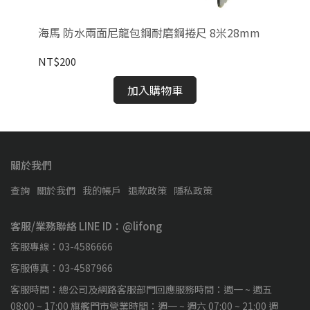
海馬 防水兩面尼龍包鋼耐磨鋼捲尺 8米28mm
海
NT$200
NT
加入購物車
關於我們
查詢
關於我們
我的帳戶
退款政策
隱私政策
客服/業務聯絡 LINE ID：@lifong
客服專線：03-4586666
客服傳真：03-4587966
客服時間：總公司及網路客服部門回應服務時間：週一 ~ 週五
08:00 ~ 17:00 旗艦門市營業時間：週一 ~ 週六 07:00 ~ 21:00 週