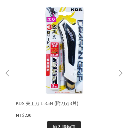
KDS 美工刀 L-35N (附刀刃3片)
飛天
NT$220
NT
加入購物車