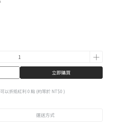
X
立即購買
 」可以折抵紅利
0
點 (約等於
NT$0
)
運送方式