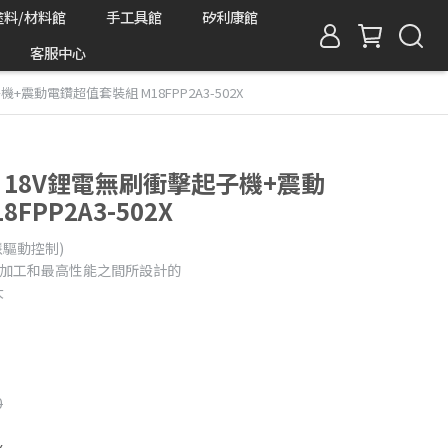
塗料/材料館
手工具館
矽利康館
客服中心
機+震動電鑽超值套裝組 M18FPP2A3-502X
沃奇 18V鋰電無刷衝擊起子機+震動
FPP2A3-502X
智慧驅動控制)
精密加工和最高性能之間所設計的
大
0