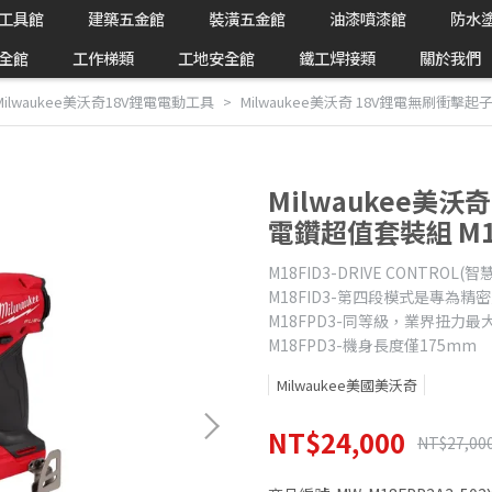
工具館
建築五金館
裝潢五金館
油漆噴漆館
防水
全館
工作梯類
工地安全館
鐵工焊接類
關於我們
Milwaukee美沃奇18V鋰電電動工具
Milwaukee美沃奇 18V鋰電無刷衝擊起子
Milwaukee美
電鑽超值套裝組 M18
M18FID3-DRIVE CONTROL(
M18FID3-第四段模式是專為
M18FPD3-同等級，業界扭力最
M18FPD3-機身長度僅175mm
Milwaukee美國美沃奇
NT$24,000
NT$27,00