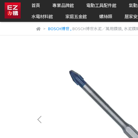
首頁
專業品牌館
電動工具配件館
氣動
水電材料館
家庭五金館
螺絲類
居家安
BOSCH博世
,
BOSCH博世水泥／萬用鑽頭
,
水泥鑽