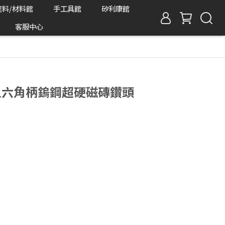
塗料/材料館
手工具館
矽利康館
客服中心
耐久六角柄鎢鋼超硬磁磚鑽頭