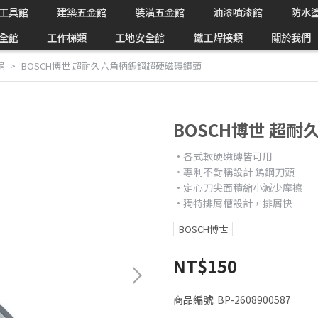
工具館
建築五金館
裝潢五金館
油漆噴漆館
防水
全館
工作梯類
工地安全館
鐵工焊接類
關於我們
尾
BOSCH博世 超耐久六角柄鎢鋼超硬磁磚鑽頭
BOSCH博世 超
•各式軟硬磁磚皆可用
•專利不對稱設計 鎢鋼刀頭
•定心刀尖面積縮小減少摩擦
•獨特排屑槽設計，排屑快
BOSCH博世
NT$150
商品編號:
BP-2608900587