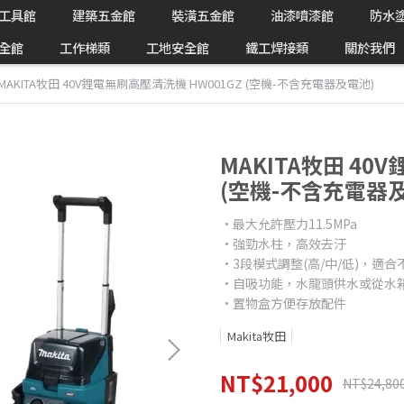
工具館
建築五金館
裝潢五金館
油漆噴漆館
防水
全館
工作梯類
工地安全館
鐵工焊接類
關於我們
MAKITA牧田 40V鋰電無刷高壓清洗機 HW001GZ (空機-不含充電器及電池)
MAKITA牧田 40
(空機-不含充電器
•最大允許壓力11.5MPa
•強勁水柱，高效去汙
•3段模式調整(高/中/低)，適
•自吸功能，水龍頭供水或從水
•置物盒方便存放配件
Makita牧田
NT$21,000
NT$24,80