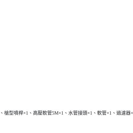
、槍型噴桿×1、高壓軟管5M×1、水管接頭×1、軟管×1、過濾器×