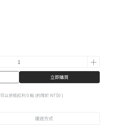
立即購買
 」可以折抵紅利
0
點 (約等於
NT$0
)
運送方式