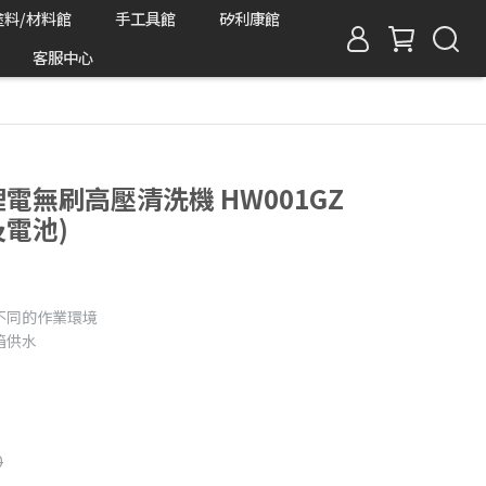
塗料/材料館
手工具館
矽利康館
客服中心
V鋰電無刷高壓清洗機 HW001GZ
及電池)
合不同的作業環境
箱供水
0