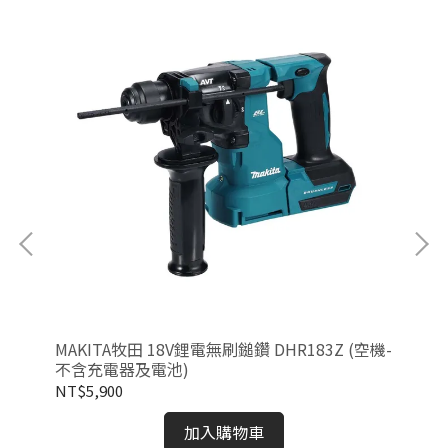
(雙電
MAKITA牧田 18V鋰電無刷鎚鑽 DHR183Z (空機-
MA
不含充電器及電池)
附集
NT$5,900
NT
加入購物車