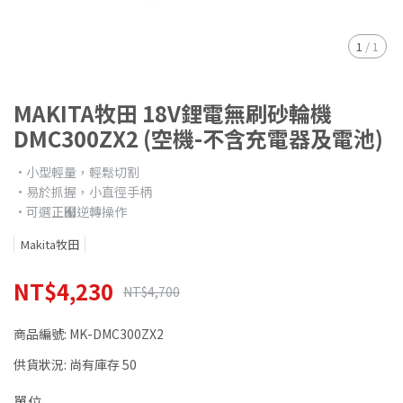
1
/
1
MAKITA牧田 18V鋰電無刷砂輪機
DMC300ZX2 (空機-不含充電器及電池)
•小型輕量，輕鬆切割
•易於抓握，小直徑手柄
•可選正﹧逆轉操作
Makita牧田
NT$4,230
NT$4,700
商品編號:
MK-DMC300ZX2
供貨狀況:
尚有庫存 50
單位