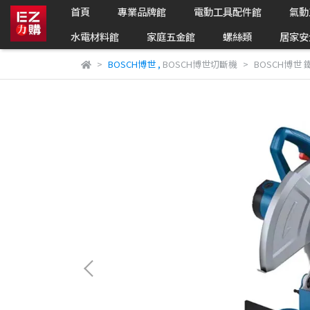
首頁
專業品牌館
電動工具配件館
氣動
水電材料館
家庭五金館
螺絲類
居家安
BOSCH博世
,
BOSCH博世切斷機
BOSCH博世 