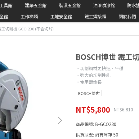
工具館
建築五金館
裝潢五金館
油漆噴漆館
防水
全館
工作梯類
工地安全館
鐵工焊接類
關於我們
鐵工切斷機 GCO 230 (不含切片)
BOSCH博世 鐵工切斷
•切割鋼材更快速、平穩
•強大的切割性能
•使用壽命長
BOSCH博世
NT$5,800
NT$6,810
商品編號:
B-GCO230
供貨狀況:
尚有庫存 50