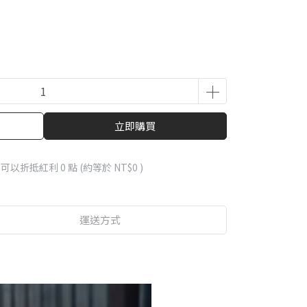
立即購買
 」可以折抵紅利
0
點 (約等於
NT$0
)
運送方式