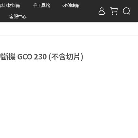
塗料/材料館
手工具館
矽利康館
客服中心
機 GCO 230 (不含切片)